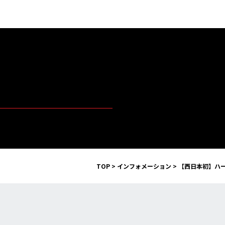
TOP
>
インフォメーション
>
【西日本初】ハー