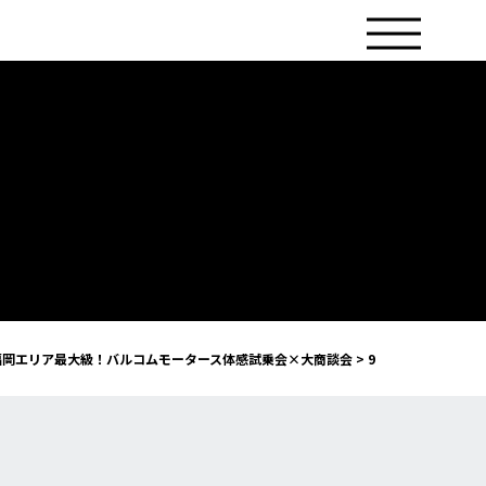
福岡エリア最大級！バルコムモータース体感試乗会×大商談会
>
9