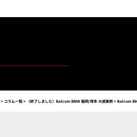
>
コラム一覧
>
〈終了しました〉Balcom BMW 福岡/博多 大感謝祭
>
Balcom 